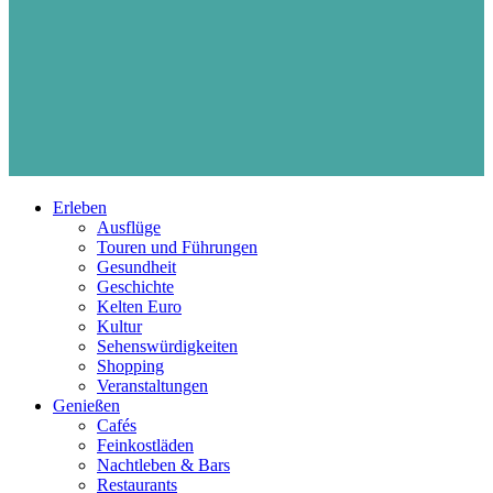
Erleben
Ausflüge
Touren und Führungen
Gesundheit
Geschichte
Kelten Euro
Kultur
Sehenswürdigkeiten
Shopping
Veranstaltungen
Genießen
Cafés
Feinkostläden
Nachtleben & Bars
Restaurants