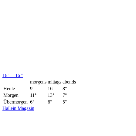
16 ° – 16 °
morgens
mittags
abends
Heute
9°
16°
8°
Morgen
11°
13°
7°
Übermorgen
6°
6°
5°
Hallein Magazin