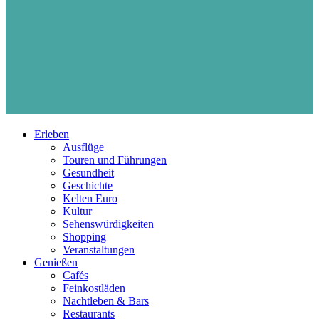
Erleben
Ausflüge
Touren und Führungen
Gesundheit
Geschichte
Kelten Euro
Kultur
Sehenswürdigkeiten
Shopping
Veranstaltungen
Genießen
Cafés
Feinkostläden
Nachtleben & Bars
Restaurants