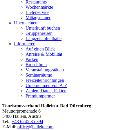
Restaurants
Wochenmärkte
Lieferservice
Mittagsplaner
Übernachten
Unterkunft buchen
Gruppenreisen
Langzeitaufenthalte
Informieren
Auf einen Blick
Anreise & Mobilität
Parken
Broschüren
Veranstaltungsstätten
Seminarräume
Freizeiteinrichtungen
Unternehmen von A-Z
Zahlen, Daten, Fakten
Premiumpartner
Tourismusverband Hallein ● Bad Dürrnberg
Mauttorpromenade 6
5400 Hallein, Austria
Tel.:
+43 6245 85 394
E-Mail:
office@hallein.com