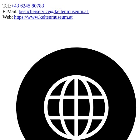
Tel.:
+43 6245 80783
E-Mail:
besucherservice@keltenmuseum.at
Web:
https://www.keltenmuseum.at