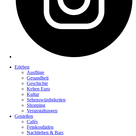
Erleben
Ausflüge
Gesundheit
Geschichte
Kelten Euro
Kultur
Sehenswürdigkeiten
Shopping
Veranstaltungen
Genießen
Cafés
Feinkostläden
Nachtleben & Bars