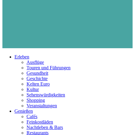
Erleben
Ausflüge
Touren und Führungen
Gesundheit
Geschichte
Kelten Euro
Kultur
Sehenswürdigkeiten
Shopping
Veranstaltungen
Genießen
Cafés
Feinkostläden
Nachtleben & Bars
Restaurants