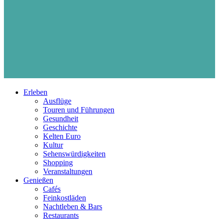
Erleben
Ausflüge
Touren und Führungen
Gesundheit
Geschichte
Kelten Euro
Kultur
Sehenswürdigkeiten
Shopping
Veranstaltungen
Genießen
Cafés
Feinkostläden
Nachtleben & Bars
Restaurants