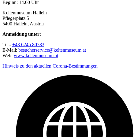
Beginn: 14.00 Uhr
Keltenmuseum Hallein
Pflegerplatz 5
5400 Hallein, Austria
Anmeldung unter:
Tel.:
+43 6245 80783
E-Mail:
besucherservice@keltenmuseum.at
Web:
www.keltenmuseum.at
Hinweis zu den aktuellen Corona-Bestimmungen