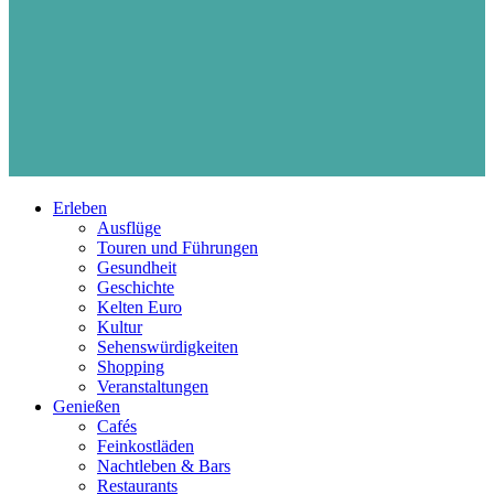
Erleben
Ausflüge
Touren und Führungen
Gesundheit
Geschichte
Kelten Euro
Kultur
Sehenswürdigkeiten
Shopping
Veranstaltungen
Genießen
Cafés
Feinkostläden
Nachtleben & Bars
Restaurants