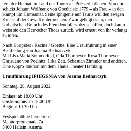
fern der Heimat im Land der Taurer als Priesterin dienen. Von dort
schickt Johann Wolfgang von Goethe sie 1779 – als Frau – in den
Kampf um Humanität. Seine Iphigenie auf Tauris will den ewigen
Kreislauf der Gewalt unterbrechen. Zwar gelingt es ihr, den
barbarischen Brauch des Fremdenopfers abzuschaffen, doch kaum
weist sie den Herr-scher Thoas zurück, wird erneut von ihr verlangt
zu töten.
Nach Euripides / Racine / Goethe. Eine Uraufführung in einer
Bearbeitung von Joanna Bednarczyk.
Mit Lisa-Maria Sommerfeld, Oda Thormeyer, Rosa Thormeyer,
Christiane von Poelnitz, Jirka Zett, Sebastian Zimmler und anderen.
Eine Kopro-duktion mit dem Thalia Theater Hamburg.
Uraufführung IPHIGENIA von Joanna Bednarczyk
Sonntag, 28. August 2022
Einlass: ab 18.00 Uhr
Gastronomie: ab 18.00 Uhr
Beginn: 19.30 Uhr
Festspielbühne Pernerinsel
Mauttorpromenade 7a
5400 Hallein, Austria