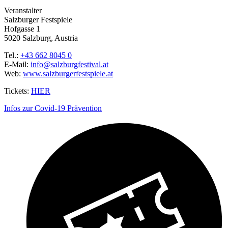
Veranstalter
Salzburger Festspiele
Hofgasse 1
5020 Salzburg, Austria
Tel.:
+43 662 8045 0
E-Mail:
info@salzburgfestival.at
Web:
www.salzburgerfestspiele.at
Tickets:
HIER
Infos zur Covid-19 Prävention