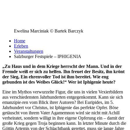
Ewelina Marciniak © Bartek Barczyk
Home
Erleben
Veranstaltungen
Salzburger Festspiele – IPHIGENIA
„Zu Haus und in dem Kriege herrscht der Mann. Und in der
Fremde weiß er sich zu helfen. Ihn freuet der Besitz, ihn krönt
der Sieg, Ein ehrenvoller Tod ist ihm bereitet. Wie eng
gebunden ist des Weibes Glück!“ Wer ist Iphigenie heute?
Eine im Mythos verwurzelte Figur, die uns in vielen Vexierbildern
aus verschiedensten Jahrhunderten entgegenkommt. Kann sie sich
emanzipie-ren vom Blick ihrer Autoren? Bei Euripides, im 5.
Jahrhundert vor Christus, ist Iphigenie das perfekte Opfer. Böse
getäuscht von ihrem Vater Agamemnon wird sie nicht mit Achill
verheiratet, sondern willigt in ihre eigene Opferung ein – damit der
große Krieg gegen Troja beginnen kann. In letzter Minute durch die
Göttin Artemis von der Schlachtbank gerettet, muss sie lange Jahre