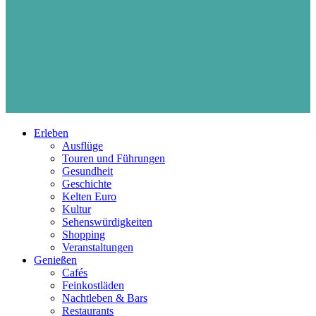
Erleben
Ausflüge
Touren und Führungen
Gesundheit
Geschichte
Kelten Euro
Kultur
Sehenswürdigkeiten
Shopping
Veranstaltungen
Genießen
Cafés
Feinkostläden
Nachtleben & Bars
Restaurants