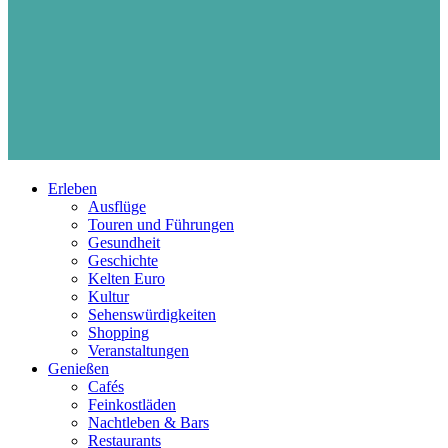
Erleben
Ausflüge
Touren und Führungen
Gesundheit
Geschichte
Kelten Euro
Kultur
Sehenswürdigkeiten
Shopping
Veranstaltungen
Genießen
Cafés
Feinkostläden
Nachtleben & Bars
Restaurants