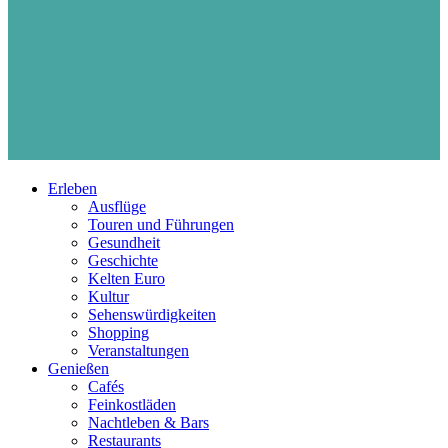
Erleben
Ausflüge
Touren und Führungen
Gesundheit
Geschichte
Kelten Euro
Kultur
Sehenswürdigkeiten
Shopping
Veranstaltungen
Genießen
Cafés
Feinkostläden
Nachtleben & Bars
Restaurants