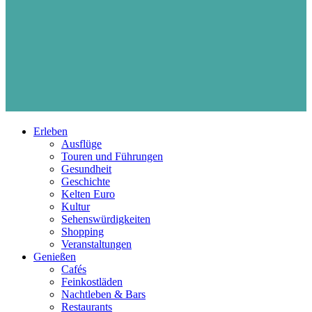
Erleben
Ausflüge
Touren und Führungen
Gesundheit
Geschichte
Kelten Euro
Kultur
Sehenswürdigkeiten
Shopping
Veranstaltungen
Genießen
Cafés
Feinkostläden
Nachtleben & Bars
Restaurants