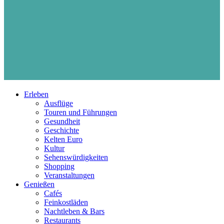
Erleben
Ausflüge
Touren und Führungen
Gesundheit
Geschichte
Kelten Euro
Kultur
Sehenswürdigkeiten
Shopping
Veranstaltungen
Genießen
Cafés
Feinkostläden
Nachtleben & Bars
Restaurants