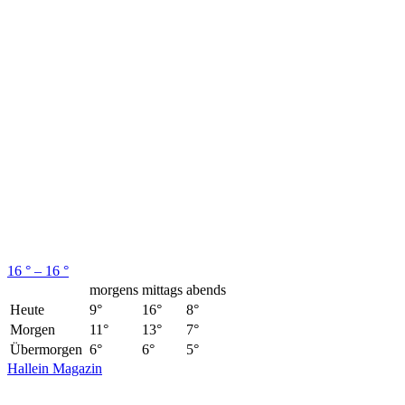
16 ° – 16 °
morgens
mittags
abends
Heute
9°
16°
8°
Morgen
11°
13°
7°
Übermorgen
6°
6°
5°
Hallein Magazin