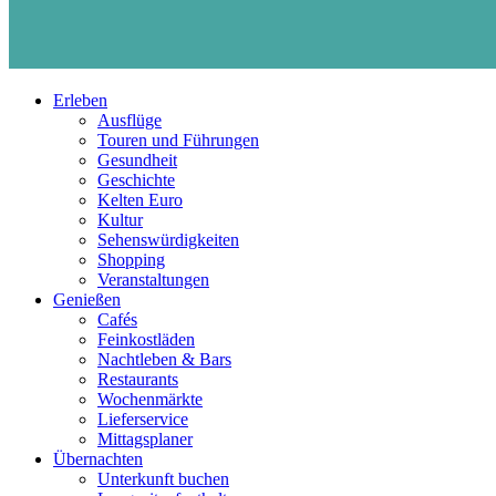
Erleben
Ausflüge
Touren und Führungen
Gesundheit
Geschichte
Kelten Euro
Kultur
Sehenswürdigkeiten
Shopping
Veranstaltungen
Genießen
Cafés
Feinkostläden
Nachtleben & Bars
Restaurants
Wochenmärkte
Lieferservice
Mittagsplaner
Übernachten
Unterkunft buchen