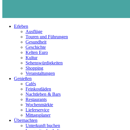
Erleben
Ausflüge
Touren und Führungen
Gesundheit
Geschichte
Kelten Euro
Kultur
Sehenswürdigkeiten
Shopping
Veranstaltungen
Genießen
Cafés
Feinkostläden
Nachtleben & Bars
Restaurants
Wochenmärkte
Lieferservice
Mittagsplaner
Übernachten
Unterkunft buchen