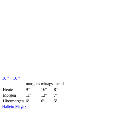
16 ° – 16 °
morgens
mittags
abends
Heute
9°
16°
8°
Morgen
11°
13°
7°
Übermorgen
6°
6°
5°
Hallein Magazin