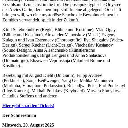
Erzählsound zunächst in die Irre. Die postapokalyptische Odyssee
des Arztes Garin, der einen Impfstoff in eine abgelegene Ortschaft
bringen will, wo eine mysteriöse Seuche die Bewohner·innen in
Zombies verwandelt, spielt in der Zukunft.
Kirill Serebrennikov
(Regie, Bühne und Kostüme),
Vlad Ogay
(Bühne und Kostüme),
Alexander Manotskov
(Musik)
Evgeny
Kulagin und
Ivan Estegneev
(
Choreografie),
Ilya Shagalov
(Video-
Design),
Sergej Kuchar
(Licht-Design),
Viacheslav Kasianov
(Sound-Design),
Alina Aleshchenko
(Künstlerische
Produktionsleitung),
Birgit Lengers und
Anna Shalashova
(
Dramaturgie),
Elizaweta Veprinskaja
(Mitarbeit Bühne und
Kostüme).
Besetzung mit
August Diehl
(Dr. Garin),
Filipp Avdeev
(Perkhusha),
Sonja Beißwenger
,
Yang Ge
,
Malika Maminova
(Marimba, Vibraphon, Perkussion),
Belendjwa Peter
,
Frol Podlesnyi
(Live-Kamera),
Mikhail Poliakov
(Keyboard),
Varvara Shmykova
,
Claudius Steffens
und anderen.
Hier geht´s zu den Tickets!
Der Schneesturm
Mittwoch, 20. August 2025