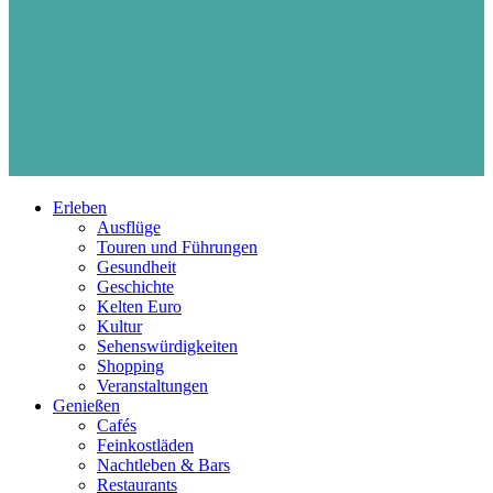
Erleben
Ausflüge
Touren und Führungen
Gesundheit
Geschichte
Kelten Euro
Kultur
Sehenswürdigkeiten
Shopping
Veranstaltungen
Genießen
Cafés
Feinkostläden
Nachtleben & Bars
Restaurants