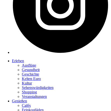
Erleben
Ausflüge
Gesundheit
Geschichte
Kelten Euro
Kultur
Sehenswürdigkeiten
Shopping
Veranstaltungen
Genießen
Cafés
Feinkostläden