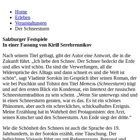
Home
Erleben
Veranstaltungen
Der Schneesturm
Salzburger Festspiele
In einer Fassung von Kirill Serebrennikov
Nach seinem Titel gefragt, gibt der Autor eine Antwort, die in die
Zukunft führt. „Ich liebe den Schnee. Der Schnee bedeckt die Erde
und alles wird schön. Da sind die Verwerfungen, all die
Widersprüche des Alltags und dann schneit es und die Welt ist
schön“, sagt Vladimir Sorokin im Gespräch über seinen Roman, der
wie bei Puschkin und Tolstoi den Titel
Метель
(
Schneesturm
) trägt
und auf den ersten Blick ein Kondensat, ein Intertext der russischen
Schneesturmtradition zu sein scheint. „Wenn Sie unterwegs sind und
in einen Schneesturm geraten, war es das. Es ist ein schönes
Phänomen, aber auch ein schreckliches, schicksalhaftes Ereignis.
Meine Erzählung hat in Wahrheit drei Protagonisten: den Arzt,
seinen Kutscher und den Schneesturm. Am Ende siegt der dritte.“
Wie die Schönheit des Schnees ist auch die Sprache des 19.
Jahrhunderts, in der Sorokin erzählt, eine Täuschung. Der
hellsichtige Visionär führt uns mit Referenzraum, Personal und