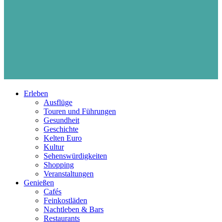
Erleben
Ausflüge
Touren und Führungen
Gesundheit
Geschichte
Kelten Euro
Kultur
Sehenswürdigkeiten
Shopping
Veranstaltungen
Genießen
Cafés
Feinkostläden
Nachtleben & Bars
Restaurants