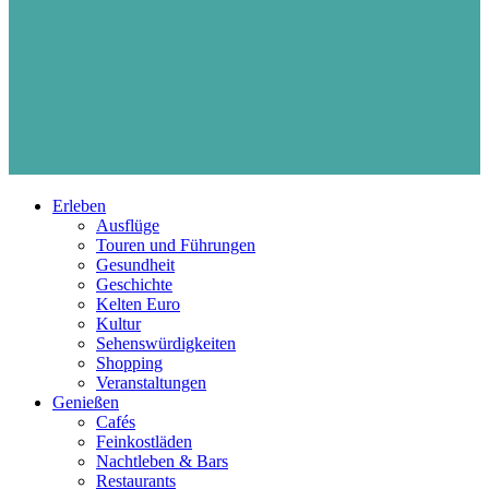
Erleben
Ausflüge
Touren und Führungen
Gesundheit
Geschichte
Kelten Euro
Kultur
Sehenswürdigkeiten
Shopping
Veranstaltungen
Genießen
Cafés
Feinkostläden
Nachtleben & Bars
Restaurants