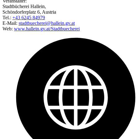
Veranstalter:
Stadtbücherei Hallein,
Schöndorferplatz 6, Austria
Tel.:
+43 6245 84979
E-Mail:
stadtbuecherei@hallein.gv.at
Web:
www.hallein.gv.at/Stadtbuecherei