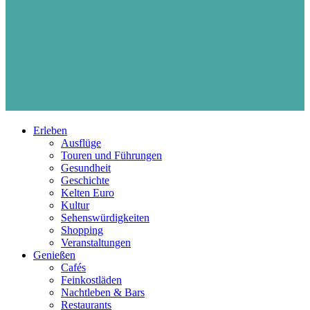
Erleben
Ausflüge
Touren und Führungen
Gesundheit
Geschichte
Kelten Euro
Kultur
Sehenswürdigkeiten
Shopping
Veranstaltungen
Genießen
Cafés
Feinkostläden
Nachtleben & Bars
Restaurants