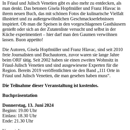
In Friaul und Julisch Venetien gibt es also mehr zu entdecken, als
man denkt. Das betonen Gisela Hopfmüller und Franz Hlavac in
ihrem neuen Buch, das mit schönen Fotos die kulinarische Vielfalt
illustriert und zu außergewöhnlichen Geschmackserlebnissen
inspiriert. Ob man die Speisen in den vorgeschlagenen Gasthäusern
genießt oder sich an der Zutatenliste versucht und selbst in der
Küche experimentiert – hier darf man den Gaumen verwöhnen
lassen. Buon appetito!
Die Autoren, Gisela Hopfmüller und Franz Hlavac, sind seit 2010
freie Journalisten und Buchautoren, zuvor waren sie lange Jahre
beim ORF tätig. Seit 2002 haben sie einen zweiten Wohnsitz in
Friaul-Julisch Venetien und sind ausgewiesene Experten für die
Region. Bereits 2019 veröffentlichten sie den Band „111 Orte in
Friaul und Julisch Venetien, die man gesehen haben muss“.
Die Teilnahme dieser Veranstaltung ist kostenlos.
Buchpräsentation
Donnerstag, 13. Juni 2024
Beginn: 19.00 Uhr
Einlass: 18.30 Uhr
Ende: 21.30 Uhr