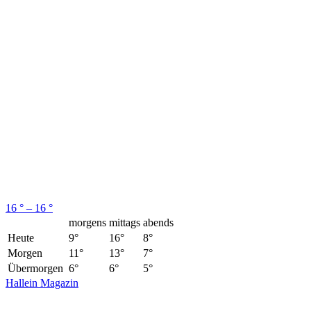
16 ° – 16 °
morgens
mittags
abends
Heute
9°
16°
8°
Morgen
11°
13°
7°
Übermorgen
6°
6°
5°
Hallein Magazin