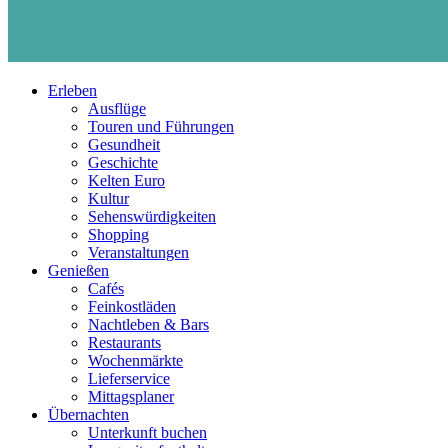
Erleben
Ausflüge
Touren und Führungen
Gesundheit
Geschichte
Kelten Euro
Kultur
Sehenswürdigkeiten
Shopping
Veranstaltungen
Genießen
Cafés
Feinkostläden
Nachtleben & Bars
Restaurants
Wochenmärkte
Lieferservice
Mittagsplaner
Übernachten
Unterkunft buchen