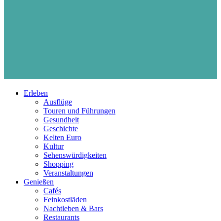
Erleben
Ausflüge
Touren und Führungen
Gesundheit
Geschichte
Kelten Euro
Kultur
Sehenswürdigkeiten
Shopping
Veranstaltungen
Genießen
Cafés
Feinkostläden
Nachtleben & Bars
Restaurants