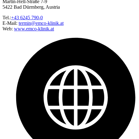
Martin-Hell-Straße 7-9
5422 Bad Dürrnberg, Austria
Tel.:
+43 6245 790-0
E-Mail:
termin@emco-klinik.at
Web:
www.emco-klinik.at