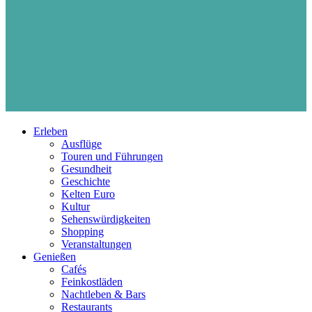
Erleben
Ausflüge
Touren und Führungen
Gesundheit
Geschichte
Kelten Euro
Kultur
Sehenswürdigkeiten
Shopping
Veranstaltungen
Genießen
Cafés
Feinkostläden
Nachtleben & Bars
Restaurants