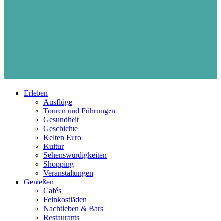
Erleben
Ausflüge
Touren und Führungen
Gesundheit
Geschichte
Kelten Euro
Kultur
Sehenswürdigkeiten
Shopping
Veranstaltungen
Genießen
Cafés
Feinkostläden
Nachtleben & Bars
Restaurants