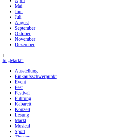
April
Mai
Juni
Juli
August
September
Oktober
November
Dezember
↓
In „Markt“
Ausstellung
Einkaufsschwerpunkt
Event
Fest
Festival
Führung
Kabarett
Konzert
Lesung
Markt
Musical
Sport
Theater