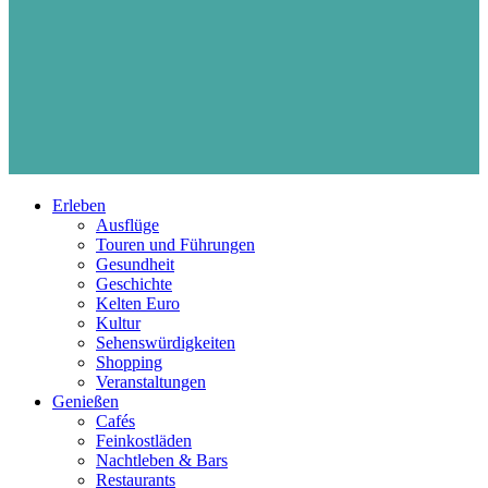
Erleben
Ausflüge
Touren und Führungen
Gesundheit
Geschichte
Kelten Euro
Kultur
Sehenswürdigkeiten
Shopping
Veranstaltungen
Genießen
Cafés
Feinkostläden
Nachtleben & Bars
Restaurants