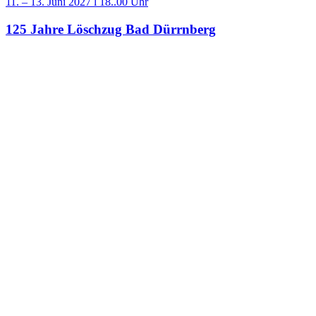
11. – 13. Juni 2027 l 18..00 Uhr
125 Jahre Löschzug Bad Dürrnberg