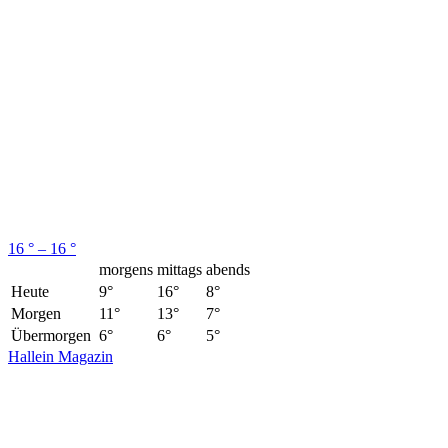
16 ° – 16 °
morgens
mittags
abends
Heute
9°
16°
8°
Morgen
11°
13°
7°
Übermorgen
6°
6°
5°
Hallein Magazin