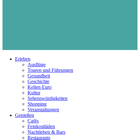
Erleben
Ausflüge
Touren und Führungen
Gesundheit
Geschichte
Kelten Euro
Kultur
Sehenswürdigkeiten
Shopping
Veranstaltungen
Genießen
Cafés
Feinkostläden
Nachtleben & Bars
Restaurants