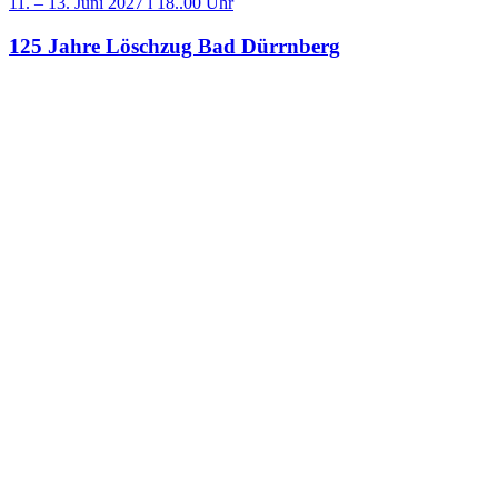
11. – 13. Juni 2027 l 18..00 Uhr
125 Jahre Löschzug Bad Dürrnberg