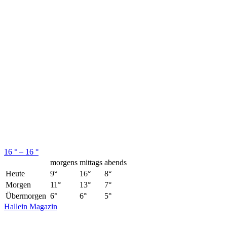
16 ° – 16 °
morgens
mittags
abends
Heute
9°
16°
8°
Morgen
11°
13°
7°
Übermorgen
6°
6°
5°
Hallein Magazin