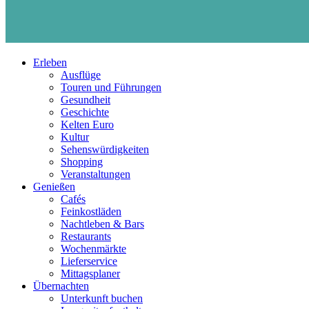
Erleben
Ausflüge
Touren und Führungen
Gesundheit
Geschichte
Kelten Euro
Kultur
Sehenswürdigkeiten
Shopping
Veranstaltungen
Genießen
Cafés
Feinkostläden
Nachtleben & Bars
Restaurants
Wochenmärkte
Lieferservice
Mittagsplaner
Übernachten
Unterkunft buchen