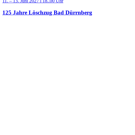
11. – 13. Juni 2027 l 18..00 Uhr
125 Jahre Löschzug Bad Dürrnberg