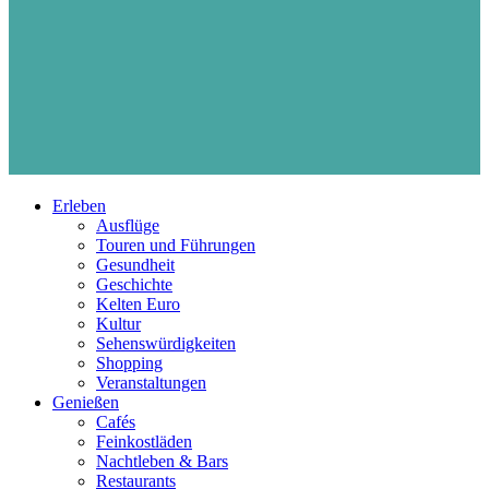
Erleben
Ausflüge
Touren und Führungen
Gesundheit
Geschichte
Kelten Euro
Kultur
Sehenswürdigkeiten
Shopping
Veranstaltungen
Genießen
Cafés
Feinkostläden
Nachtleben & Bars
Restaurants