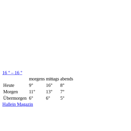
16 ° – 16 °
morgens
mittags
abends
Heute
9°
16°
8°
Morgen
11°
13°
7°
Übermorgen
6°
6°
5°
Hallein Magazin