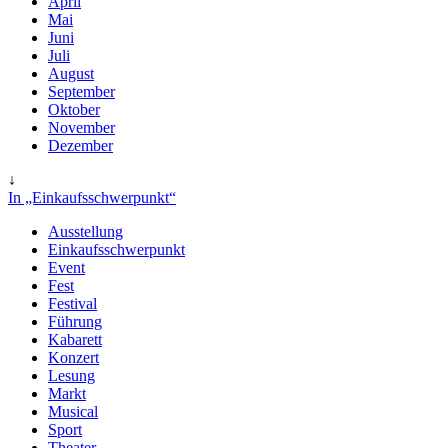
April
Mai
Juni
Juli
August
September
Oktober
November
Dezember
↓
In „Einkaufsschwerpunkt“
Ausstellung
Einkaufsschwerpunkt
Event
Fest
Festival
Führung
Kabarett
Konzert
Lesung
Markt
Musical
Sport
Theater