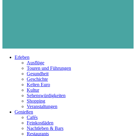
Erleben
Ausflüge
Touren und Führungen
Gesundheit
Geschichte
Kelten Euro
Kultur
Sehenswürdigkeiten
Shopping
Veranstaltungen
Genießen
Cafés
Feinkostläden
Nachtleben & Bars
Restaurants